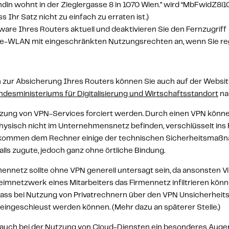
din wohnt in der Zieglergasse 8 in 1070 Wien.”
 wird 
“MbFwidZ8i1
ss Ihr Satz nicht zu einfach zu erraten ist.)
mware Ihres Routers aktuell und 
deaktivieren Sie den Fernzugriff
te-WLAN
 mit eingeschränkten Nutzungsrechten an, wenn Sie re
ur Absicherung Ihres Routers können Sie auch auf der Website
desministeriums für Digitalisierung und Wirtschaftsstandort
 n
zung von 
VPN-Services
 forciert werden. Durch einen VPN könne
physisch nicht im Unternehmensnetz befinden, verschlüsselt ins 
 kommen dem Rechner einige der technischen Sicherheitsmaßn
lls zugute, jedoch ganz ohne örtliche Bindung. 
mennetz sollte ohne VPN generell untersagt sein, da ansonsten Vi
eimnetzwerk eines Mitarbeiters das Firmennetz infiltrieren kön
dass bei Nutzung von Privatrechnern über den VPN Unsicherheits
 eingeschleust werden können. (Mehr dazu an späterer Stelle.)
 auch bei der 
Nutzung von 
Cloud-Diensten
 ein besonderes Auge