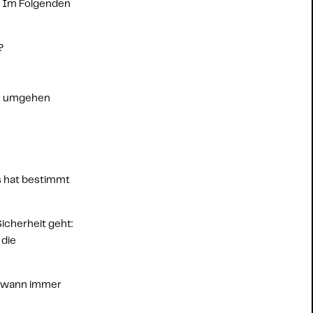
 Im Folgenden 
? 
n umgehen 
s hat bestimmt 
icherheit geht: 
die 
, wann immer 