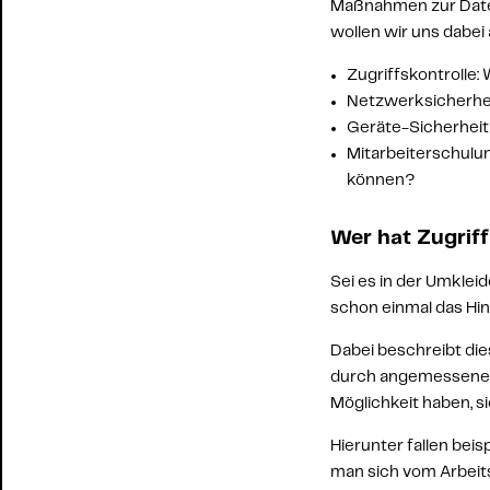
Maßnahmen zur Daten
wollen wir uns dabei
Zugriffskontrolle
Netzwerksicherhei
Geräte-Sicherheit
Mitarbeiterschulun
können? 
Wer hat Zugrif
Sei es in der Umklei
schon einmal das Hin
Dabei beschreibt dies
durch angemessene M
Möglichkeit haben, s
Hierunter fallen bei
man sich vom Arbeits