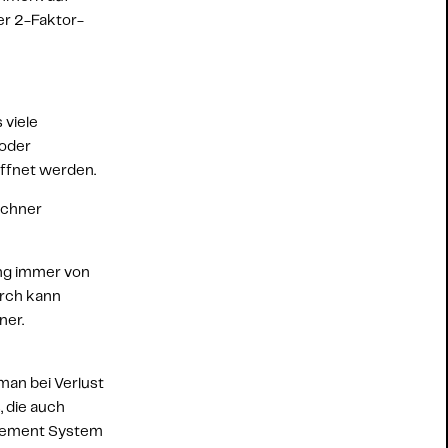
r 
2-Faktor-
viele 
oder 
ffnet werden. 
echner 
g immer von 
rch kann 
ner.
an bei Verlust 
die auch 
gement
 System 