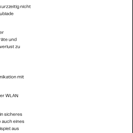
rzzeitig nicht 
ublade 
r 
äte und 
erlust zu 
ikation mit 
er 
WLAN 
in 
sicheres 
 auch eines 
aus den Anfangsbuchstaben in einem für Sie einfach zu merkenden Satz bilden. Beispiel: aus 