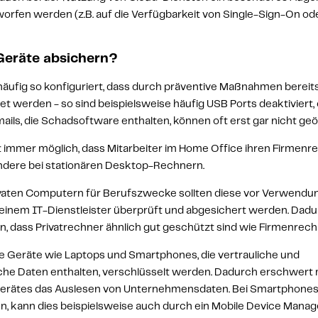
orfen werden (z.B. auf die Verfügbarkeit von Single-Sign-On ode
eräte absichern?
äufig so konfiguriert, dass durch präventive Maßnahmen bereits 
werden - so sind beispielsweise häufig USB Ports deaktiviert, 
ils, die Schadsoftware enthalten, können oft erst gar nicht geö
cht immer möglich, dass Mitarbeiter im Home Office ihren Firmenr
dere bei stationären Desktop-Rechnern.
vaten Computern
 für Berufszwecke sollten diese 
vor Verwendun
 einem IT-Dienstleister überprüft und abgesichert werden
. Dadu
n, dass Privatrechner ähnlich gut geschützt sind wie Firmenrech
e Geräte wie Laptops und Smartphones, die vertrauliche und 
he Daten enthalten, 
verschlüsselt
 werden. Dadurch erschwert m
Gerätes das Auslesen von Unternehmensdaten. Bei Smartphones, 
n, kann dies beispielsweise auch durch ein 
Mobile Device Mana