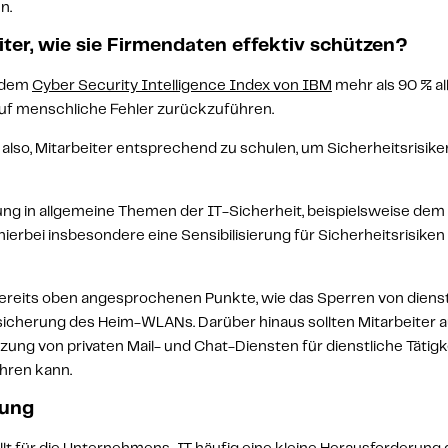
n.
ter, wie sie Firmendaten effektiv schützen?
 dem 
Cyber Security Intelligence Index von IBM
 mehr als 90 % all
auf menschliche Fehler zurückzuführen. 
also, 
Mitarbeiter entsprechend zu schulen, um Sicherheitsrisike
ng in allgemeine Themen der IT-Sicherheit, beispielsweise dem 
t hierbei insbesondere eine Sensibilisierung für Sicherheitsrisike
 bereits oben angesprochenen Punkte, wie das Sperren von dienst
icherung des Heim-WLANs. Darüber hinaus sollten Mitarbeiter au
zung von privaten Mail- und Chat-Diensten für dienstliche Tätigke
ühren kann.
ung