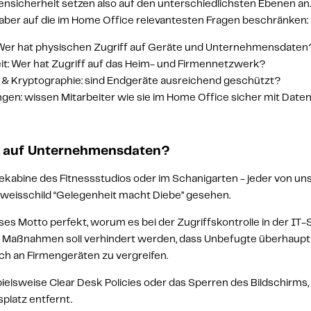
sicherheit setzen also auf den unterschiedlichsten Ebenen an.
 aber auf die im Home Office relevantesten Fragen beschränken:
: Wer hat physischen Zugriff auf Geräte und Unternehmensdaten
t: Wer hat Zugriff auf das Heim- und Firmennetzwerk? 
 & Kryptographie: sind Endgeräte ausreichend geschützt?
gen: wissen Mitarbeiter wie sie im Home Office sicher mit Date
f auf Unternehmensdaten?
dekabine des Fitnessstudios oder im Schanigarten - jeder von un
weisschild 
“Gelegenheit macht Diebe”
 gesehen.
es Motto perfekt, worum es bei der Zugriffskontrolle in der IT-S
aßnahmen soll verhindert werden, dass Unbefugte überhaupt 
ich an Firmengeräten zu vergreifen.
spielsweise Clear Desk Policies oder das Sperren des Bildschirms
platz entfernt. 