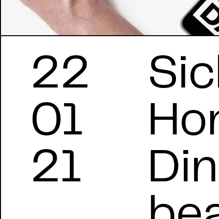
22
Sic
01
Ho
21
Din
be