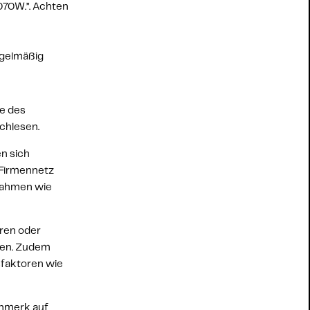
070W.”
. Achten 
gelmäßig 
 des 
achlesen.
n sich 
Firmennetz 
ahmen wie 
ren oder 
nen. Zudem 
faktoren wie 
nmerk auf 