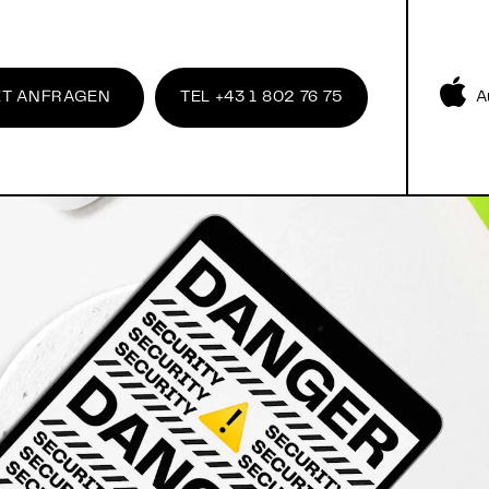
ZT ANFRAGEN
TEL
+43 1 802 76 75
A