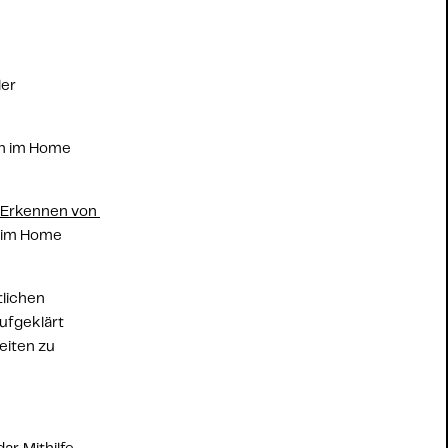
er 
n im Home 
Erkennen von 
n im Home 
lichen 
fgeklärt 
iten zu 