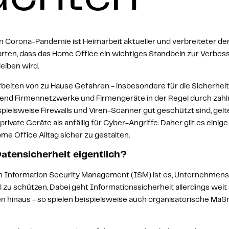
en Corona-Pandemie ist Heimarbeit aktueller und verbreiteter den
rwarten, dass das Home Office ein wichtiges Standbein zur Verbes
eiben wird.
beiten von zu Hause Gefahren - insbesondere für die 
Sicherheit
rend Firmennetzwerke und Firmengeräte in der Regel durch zahlr
pielsweise 
Firewalls
 und Viren-Scanner gut geschützt sind, gelt
vate Geräte als anfällig für Cyber-Angriffe. Daher gilt es einige
e Office Alltag sicher zu gestalten.
atensicherheit eigentlich?
 Information Security Management (ISM) ist es, 
Unternehmensd
l zu schützen
. Dabei geht Informationssicherheit allerdings weit 
n hinaus - so spielen beispielsweise auch organisatorische Maß