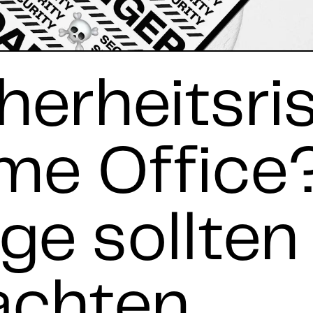
herheitsri
me Office?
ge sollten
achten