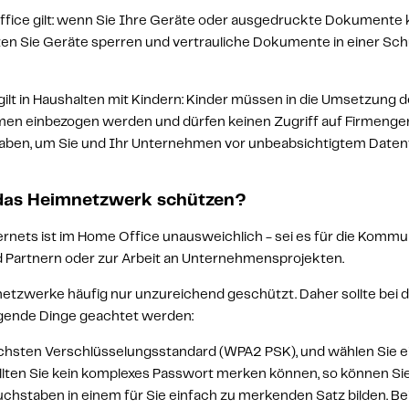
ice gilt: wenn Sie Ihre Geräte oder ausgedruckte Dokumente ku
en Sie 
Geräte sperren
 und 
vertrauliche Dokumente in einer Sch
lt in Haushalten mit Kindern: Kinder müssen in die Umsetzung de
en einbezogen werden und dürfen 
keinen Zugriff auf Firmenger
aben
, um Sie und Ihr Unternehmen vor unbeabsichtigtem Datenv
das Heimnetzwerk schützen?
rnets ist im Home Office unausweichlich - sei es für die Kommun
d Partnern oder zur Arbeit an Unternehmensprojekten.
netzwerke häufig nur unzureichend geschützt. Daher sollte bei d
olgende Dinge geachtet werden:
chsten 
Verschlüsselungsstandard (WPA2 PSK)
, und wählen Sie e
sollten Sie kein komplexes Passwort merken können, so können Sie