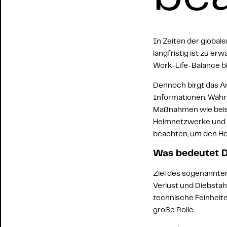
In Zeiten der global
langfristig ist zu e
Work-Life-Balance bl
Dennoch birgt das Ar
Informationen
. Wäh
Maßnahmen wie beis
Heimnetzwerke und pri
beachten, um den Hom
Was bedeutet D
Ziel des sogenannten
Verlust und Diebstah
technische Feinheite
große Rolle.