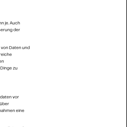
n je. Auch 
serung der 
 von Daten und 
eiche 
en 
 Dinge zu 
aten vor 
über 
nahmen eine 