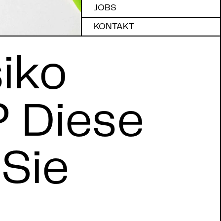
JOBS
KONTAKT
siko
 Diese
 Sie