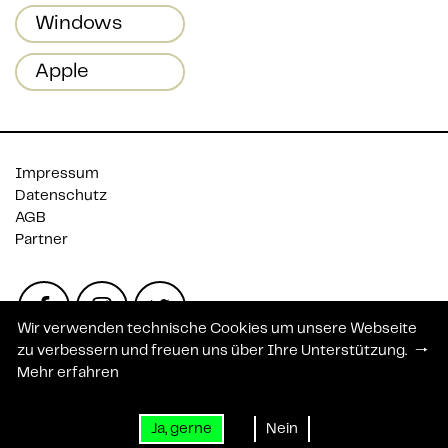
Windows
Apple
Impressum
Datenschutz
AGB
Partner
Wir verwenden technische Cookies um unsere Webseite
zu verbessern und freuen uns über Ihre Unterstützung.
🠒
Mehr erfahren
EXTENDIT GmbH
Schottenfeldgasse 78/3/1+3

+43 1 802 76 75
1070 Wien
office@extendit.at
Ja, gerne
Nein